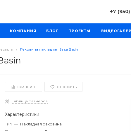
+7 (950)
+7 (950) 0
КОМПАНИЯ
БЛОГ
ПРОЕКТЫ
ВИДЕОГАЛЕ
г. Челябинс
д. 64а, оф. 
Пн-Пт: 9:30
Cб-Вс: Вы
десталы
/
Раковина накладная Salsa Basin
sale@intecw
Basin
+7 (950) 0
г. Челябинс
Копейское 
Пн-Пт: 9:30
СРАВНИТЬ
ОТЛОЖИТЬ
Cб-Вс: Вы
sale@intecw
Таблица размеров
+7 (950) 0
Характеристики
г. Екатерин
Варшавское
Тип
—
Накладная раковина
206