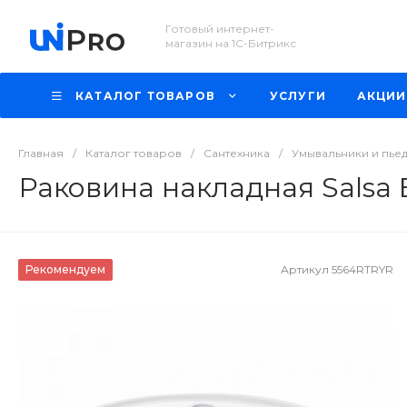
Готовый интернет-
магазин на 1С-Битрикс
КАТАЛОГ ТОВАРОВ
УСЛУГИ
АКЦИИ
Главная
/
Каталог товаров
/
Сантехника
/
Умывальники и пье
Раковина накладная Salsa 
Рекомендуем
Артикул
5564RTRYR