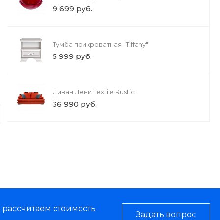
9 699 руб.
Тумба прикроватная "Tiffany"
5 999 руб.
Грузоперевозки
Диван Лени Textile Rustic
Авиаперевозки грузов
36 990 руб.
Наша компания осуществляет регул
выполняем доставку грузов не толь
точки нашей
, рассчитаем стоимость
Задать вопрос