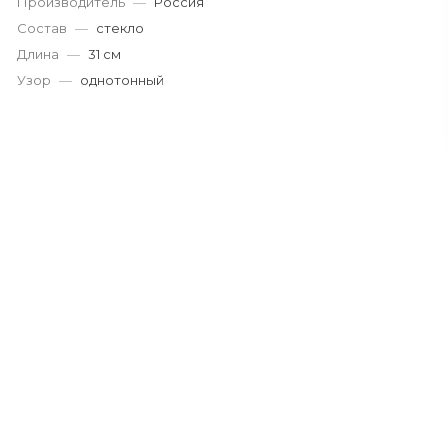
Производитель
—
Россия
Пн-Пт: 9:30
Состав
—
стекло
Cб-Вс: Вы
Длина
—
31 см
sale@intecw
Узор
—
однотонный