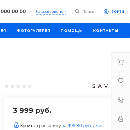
 000 00 00
Заказать звонок
Поиск
ВОЙТИ
00 00 00
РЕЯ
ФОТОГАЛЕРЕЯ
ПОМОЩЬ
КОНТАКТЫ
к, ул. Труда,
201
-18:30
ходной
eb.ru
00 00 00
к,
ш., 64
-18:30
ходной
eb.ru
3 999 руб.
00 00 00
бург,
 ш., 159, оф
Купить в рассрочку
за
999.80 руб.
/ мес.