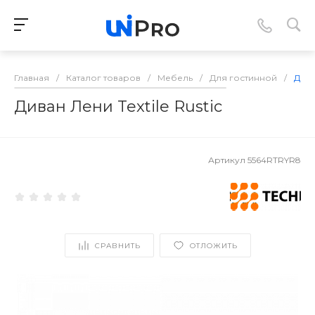
Главная
/
Каталог товаров
/
Мебель
/
Для гостинной
/
Дива
Диван Лени Textile Rustic
Артикул
5564RTRYR8
СРАВНИТЬ
ОТЛОЖИТЬ