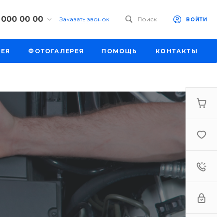
 000 00 00
Заказать звонок
Поиск
ВОЙТИ
00 00 00
РЕЯ
ФОТОГАЛЕРЕЯ
ПОМОЩЬ
КОНТАКТЫ
к, ул. Труда,
201
-18:30
ходной
eb.ru
00 00 00
к,
ш., 64
-18:30
ходной
eb.ru
00 00 00
бург,
 ш., 159, оф