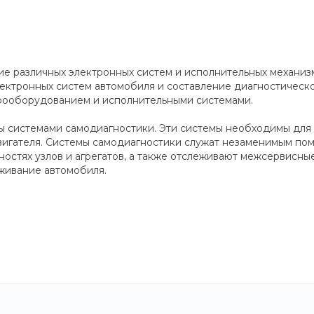
е различных электронных систем и исполнительных механизм
лектронных систем автомобиля и составление диагностичес
трооборудованием и исполнительными системами.
 системами самодиагностики. Эти системы необходимы для
двигателя. Системы самодиагностики служат незаменимым п
остях узлов и агрегатов, а также отслеживают межсервисны
живание автомобиля.