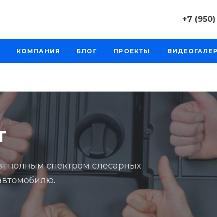
+7 (950)
+7 (950) 0
КОМПАНИЯ
БЛОГ
ПРОЕКТЫ
ВИДЕОГАЛЕ
г. Челябинс
д. 64а, оф. 
Пн-Пт: 9:30
Cб-Вс: Вы
sale@intecw
+7 (950) 0
г. Челябинс
т
Копейское 
Пн-Пт: 9:30
Cб-Вс: Вы
sale@intecw
ся полным спектром слесарных
автомобилю.
+7 (950) 0
г. Екатерин
Варшавское
206