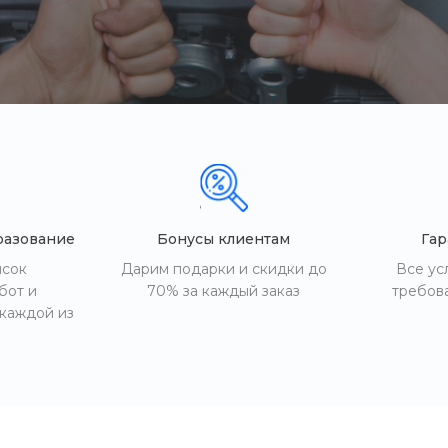
Пн-Пт: 9:30
Cб-Вс: Вы
sale@intecw
разование
Бонусы клиентам
Гар
исок
Дарим подарки и скидки до
Все ус
бот и
70% за каждый заказ
требов
 каждой из