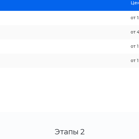
Цен
от 
от 
от 
от 
Этапы 2