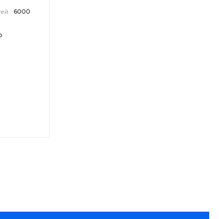
тей
6000
b