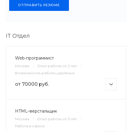
ОТПРАВИТЬ РЕЗЮМЕ
IT Отдел
Web-программист
Москва
/
Опыт работы от 2 лет
/
Возможность работы удалённо
от 70000 руб.
HTML–верстальщик
Москва
/
Опыт работы от 3 лет
/
Работа в офисе