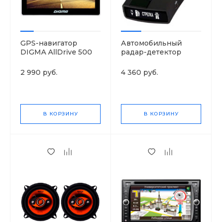
GPS-навигатор
Автомобильный
DIGMA AllDrive 500
радар-детектор
MYSTERY MRD-
705GVS
2 990 руб.
4 360 руб.
В КОРЗИНУ
В КОРЗИНУ