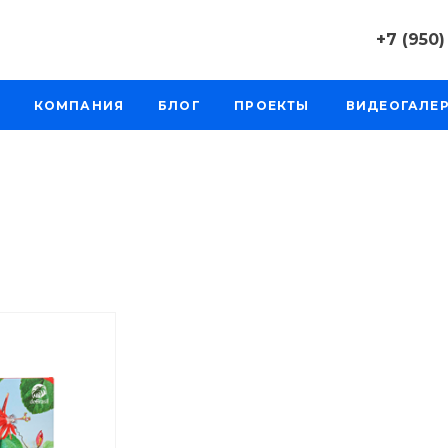
+7 (950)
+7 (950) 0
КОМПАНИЯ
БЛОГ
ПРОЕКТЫ
ВИДЕОГАЛЕ
г. Челябинс
д. 64а, оф. 
Пн-Пт: 9:30
Cб-Вс: Вы
sale@intecw
+7 (950) 0
г. Челябинс
Копейское 
Пн-Пт: 9:30
Cб-Вс: Вы
sale@intecw
+7 (950) 0
г. Екатерин
Варшавское
206