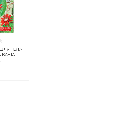
Пн-Пт: 9:30
Cб-Вс: Вы
sale@intecw
м ДЛЯ ТЕЛА
 BAHIA
54