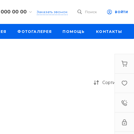
 000 00 00
Заказать звонок
Поиск
ВОЙТИ
00 00 00
РЕЯ
ФОТОГАЛЕРЕЯ
ПОМОЩЬ
КОНТАКТЫ
к, ул. Труда,
201
-18:30
ходной
eb.ru
00 00 00
к,
ш., 64
Сортировка
-18:30
ходной
eb.ru
00 00 00
бург,
 ш., 159, оф