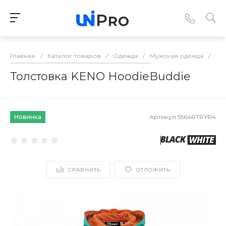
Главная
/
Каталог товаров
/
Одежда
/
Мужская одежда
/
Тол
Толстовка KENO HoodieBuddie
Новинка
Артикул
5564RTRYR4
СРАВНИТЬ
ОТЛОЖИТЬ