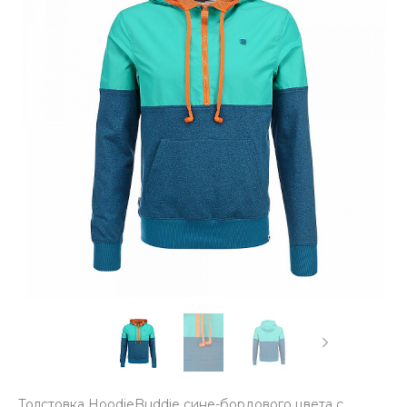
Толстовка HoodieBuddie сине-бордового цвета с