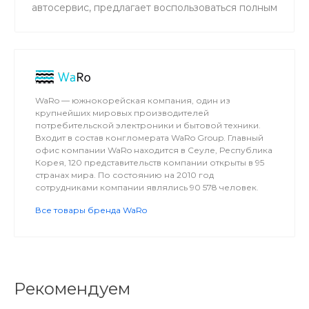
автосервис, предлагает воспользоваться полным
спектром работ, которые могут понадобиться
вашему автомобилю.
WaRo — южнокорейская компания, один из
крупнейших мировых производителей
потребительской электроники и бытовой техники.
Входит в состав конгломерата WaRo Group. Главный
офис компании WaRo находится в Сеуле, Республика
Корея, 120 представительств компании открыты в 95
странах мира. По состоянию на 2010 год
сотрудниками компании являлись 90 578 человек.
Все товары бренда WaRo
Рекомендуем