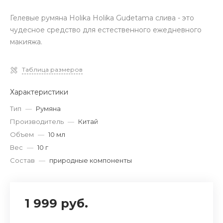
Гелевые румяна Holika Holika Gudetama слива - это
чудесное средство для естественного ежедневного
макияжа.
Таблица размеров
Характеристики
Тип
—
Румяна
Производитель
—
Китай
Объем
—
10 мл
Вес
—
10 г
Состав
—
природные компоненты
1 999 руб.