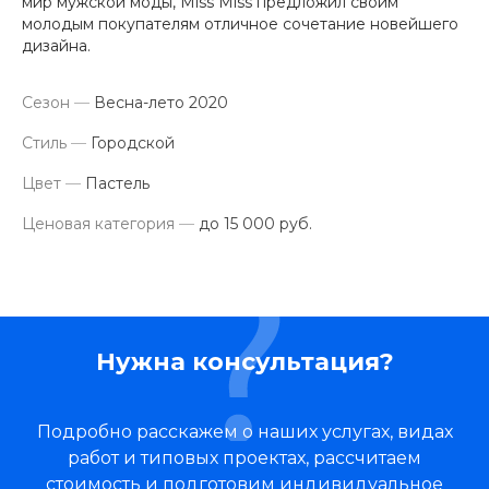
мир мужской моды, Miss Miss предложил своим
молодым покупателям отличное сочетание новейшего
дизайна.
Сезон
—
Весна-лето 2020
Стиль
—
Городской
Цвет
—
Пастель
Ценовая категория
—
до 15 000 руб.
Нужна консультация?
Подробно расскажем о наших услугах, видах
работ и типовых проектах, рассчитаем
стоимость и подготовим индивидуальное