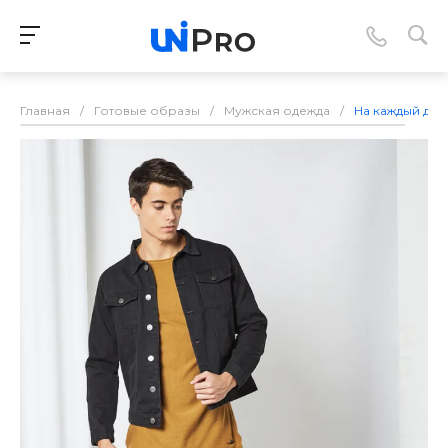
Главная
/
Готовые образы
/
Мужская одежда
/
На каждый ден