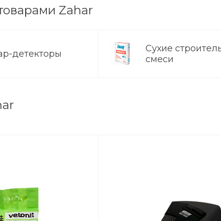
товарами Zahar
Пн-Пт: 9:30
Cб-Вс: Вы
sale@intecw
Сухие строител
ар-детекторы
смеси
har