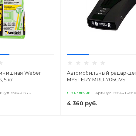
инишная Weber
Автомобильный радар-де
, 5 кг
MYSTERY MRD-705GVS
икул
5564RTYYU
В наличии
Артикул
5564RTR581
4 360 руб.