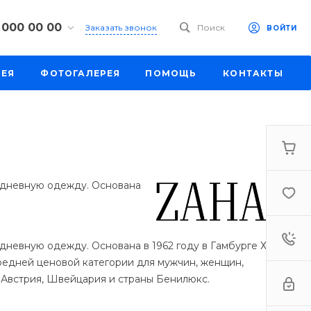
 000 00 00
Заказать звонок
Поиск
ВОЙТИ
00 00 00
РЕЯ
ФОТОГАЛЕРЕЯ
ПОМОЩЬ
КОНТАКТЫ
к, ул. Труда,
201
-18:30
ходной
eb.ru
00 00 00
к,
едневную одежду. Основана
ш., 64
-18:30
ходной
eb.ru
дневную одежду. Основана в 1962 году в Гамбурге Хансом
редней ценовой категории для мужчин, женщин,
00 00 00
 Австрия, Швейцария и страны Бенилюкс.
бург,
 ш., 159, оф