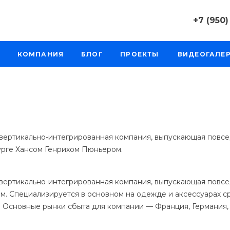
+7 (950)
+7 (950) 0
КОМПАНИЯ
БЛОГ
ПРОЕКТЫ
ВИДЕОГАЛЕ
г. Челябинс
д. 64а, оф. 
Пн-Пт: 9:30
Cб-Вс: Вы
sale@intecw
+7 (950) 0
г. Челябинс
 вертикально-интегрированная компания, выпускающая повс
Копейское 
бурге Хансом Генрихом Пюньером.
Пн-Пт: 9:30
Cб-Вс: Вы
sale@intecw
вертикально-интегрированная компания, выпускающая повсе
. Специализируется в основном на одежде и аксессуарах с
+7 (950) 0
 Основные рынки сбыта для компании — Франция, Германия,
г. Екатерин
Варшавское
206