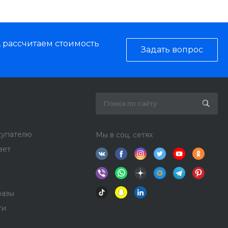
, рассчитаем стоимость
Задать вопрос
купателю
Мы в соц. сетях
вет
разы
ти