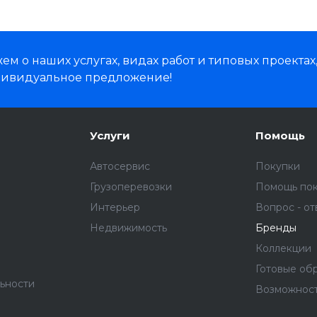
м о наших услугах, видах работ и типовых проектах
дивидуальное предложение!
Услуги
Помощь
Автосервис
Покупки
Грузоперевозки
Помощь по
Интерьер
Вопрос - от
Недвижимость
Бренды
Коллекции
Готовые об
ьности
Возможнос