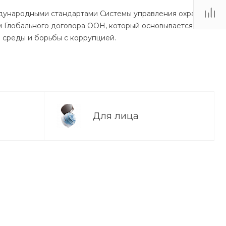
-18:30
международными стандартами Системы управления охраной
ходной
м Глобального договора ООН, который основывается на
eb.ru
й среды и борьбы с коррупцией.
ы
Для лица