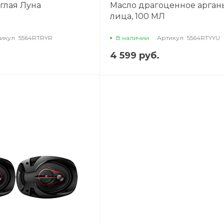
глая Луна
Масло драгоценное арган
лица, 100 МЛ
икул
5564RTRYR
В наличии
Артикул
5564RTYYU
4 599 руб.