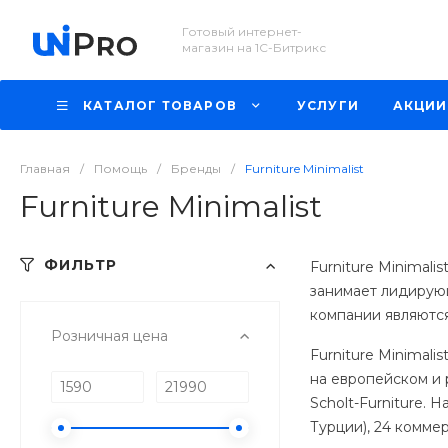
Готовый интернет-
магазин на 1С-Битрикс
КАТАЛОГ ТОВАРОВ
УСЛУГИ
АКЦИИ
Главная
/
Помощь
/
Бренды
/
Furniture Minimalist
Furniture Minimalist
ФИЛЬТР
Furniture Minimal
занимает лидирую
компании являются F
Розничная цена
Furniture Minimal
на европейском и 
Scholt-Furniture. 
Турции), 24 комме