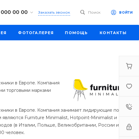
 000 00 00
Заказать звонок
Поиск
ВОЙТИ
00 00 00
РЕЯ
ФОТОГАЛЕРЕЯ
ПОМОЩЬ
КОНТАКТЫ
к, ул. Труда,
201
-18:30
ходной
eb.ru
00 00 00
к,
ехники в Европе. Компания
ш., 64
ми торговыми марками
-18:30
ходной
eb.ru
техники в Европе. Компания занимает лидирующие позиции
яются Furniture Minimalist, Hotpoint-Minimalist и
00 00 00
заводов (в Италии, Польше, Великобритании, России и
бург,
 ш., 159, оф
00 человек.