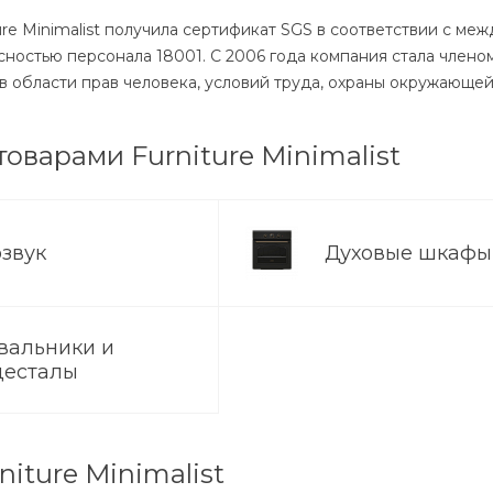
Пн-Пт: 9:30
ture Minimalist получила сертификат SGS в соответствии с 
Cб-Вс: Вы
сностью персонала 18001. С 2006 года компания стала члено
sale@intecw
в области прав человека, условий труда, охраны окружающе
товарами Furniture Minimalist
озвук
Духовые шкаф
вальники и
десталы
niture Minimalist