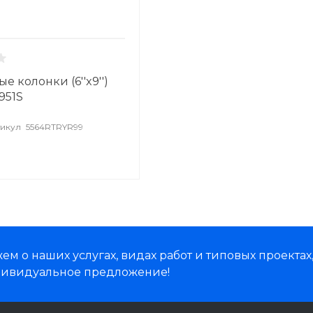
 колонки (6''x9'')
951S
икул
5564RTRYR99
м о наших услугах, видах работ и типовых проектах
дивидуальное предложение!