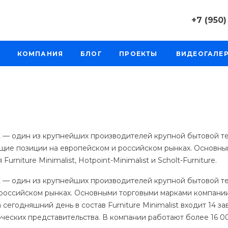
+7 (950)
+7 (950) 0
КОМПАНИЯ
БЛОГ
ПРОЕКТЫ
ВИДЕОГАЛЕ
г. Челябинс
д. 64а, оф. 
Пн-Пт: 9:30
Cб-Вс: Вы
sale@intecw
+7 (950) 0
г. Челябинс
ist — один из крупнейших производителей крупной бытовой т
Копейское 
щие позиции на европейском и российском рынках. Основны
Пн-Пт: 9:30
Cб-Вс: Вы
urniture Minimalist, Hotpoint-Minimalist и Scholt-Furniture.
sale@intecw
ist — один из крупнейших производителей крупной бытовой 
российском рынках. Основными торговыми марками компании явл
+7 (950) 0
На сегодняшний день в состав Furniture Minimalist входит 14 
г. Екатерин
Варшавское
рческих представительства. В компании работают более 16 0
206